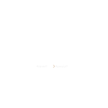
العدالة الجنائية: التوازن بين
حقوق الضحايا وحقوق
المتهمين
الرئيسية
المدونة